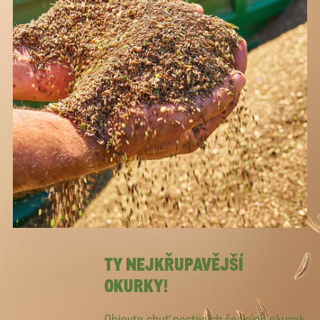
TY NEJKŘUPAVĚJŠÍ
OKURKY!
Objevte chuť poctivých českých okurek.