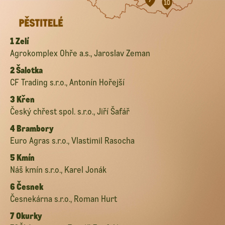
1 Zelí
Agrokomplex Ohře a.s., Jaroslav Zeman
2 Šalotka
CF Trading s.r.o., Antonín Hořejší
3 Křen
Český chřest spol. s.r.o., Jiří Šafář
4 Brambory
Euro Agras s.r.o., Vlastimil Rasocha
5 Kmín
Náš kmín s.r.o., Karel Jonák
6 Česnek
Česnekárna s.r.o., Roman Hurt
7 Okurky