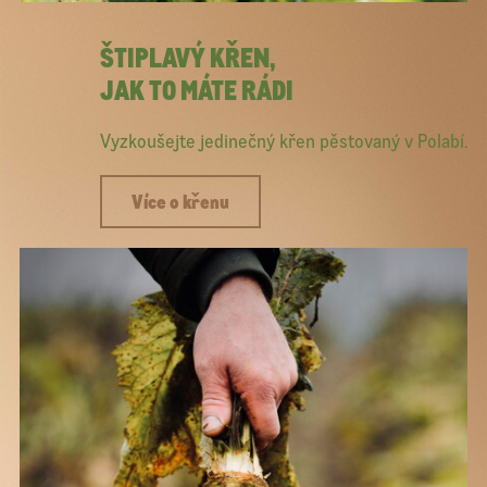
ŠTIPLAVÝ KŘEN,
JAK TO MÁTE RÁDI
Vyzkoušejte jedinečný křen pěstovaný v Polabí.
Více o křenu