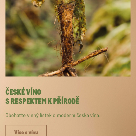
ČESKÉ VÍNO
S RESPEKTEM K PŘÍRODĚ
Obohaťte vinný lístek o moderní česká vína.
Více o vínu