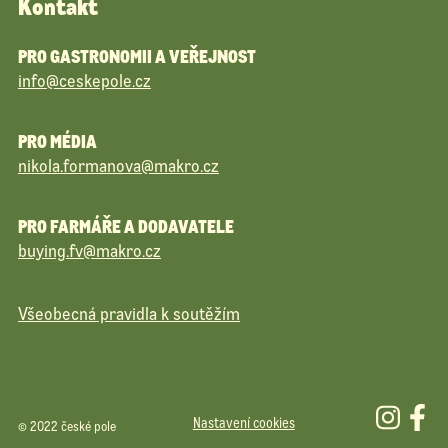
Kontakt
PRO GASTRONOMII A VEŘEJNOST
info@ceskepole.cz
PRO MÉDIA
nikola.formanova@makro.cz
PRO FARMÁŘE A DODAVATELE
buying.fv@makro.cz
Všeobecná pravidla k soutěžím
Nastavení cookies
© 2022 české pole