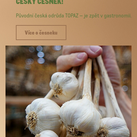
ČESKÝ ČESNEK!
Původní česká odrůda TOPAZ – je zpět v gastronomii.
Více o česneku