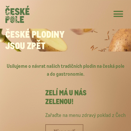
ČESKÉ PLODINY
JSOU ZPĚT
Usilujeme o návrat našich tradičních plodin na česká pole
a do gastronomie.
ZELÍ MÁ U NÁS
ZELENOU!
Zařaďte na menu zdravý poklad z Čech