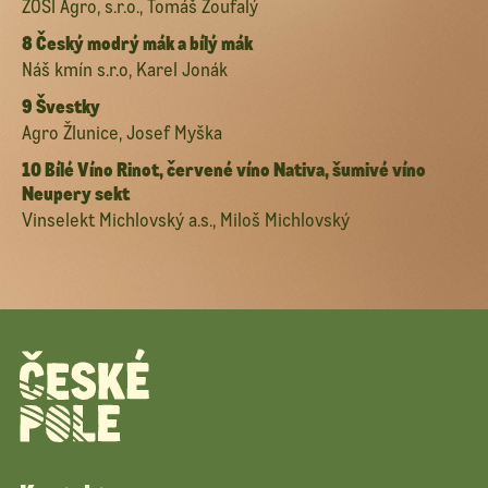
ZOŠI Agro, s.r.o., Tomáš Zoufalý
8 Český modrý mák a bílý mák
Náš kmín s.r.o, Karel Jonák
9 Švestky
Agro Žlunice, Josef Myška
10 Bílé Víno Rinot, červené víno Nativa, šumivé víno
Neupery sekt
Vinselekt Michlovský a.s., Miloš Michlovský